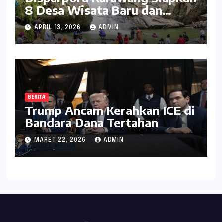
8 Desa Wisata Baru dan
Rintis Travel Pattern
APRIL 13, 2026
ADMIN
Pariwisata
BERITA
Trump Ancam Kerahkan ICE di
Bandara Dana Tertahan
MARET 22, 2026
ADMIN