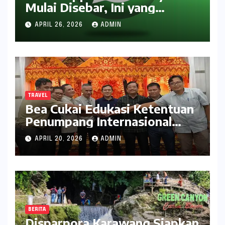
Mulai Disebar, Ini yang
Didapat Pengguna
APRIL 26, 2026
ADMIN
TRAVEL
Bea Cukai Edukasi Ketentuan
Penumpang Internasional
kepada Pelaku Usaha Travel
APRIL 20, 2026
ADMIN
BERITA
Disparpora Karawang Siapkan