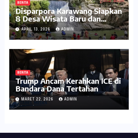
BERITA
Disparpora Karawang Siapkan
8 Desa Wisata Baru dan
Rintis Travel Pattern
APRIL 13, 2026
ADMIN
Pariwisata
BERITA
Trump Ancam Kerahkan ICE di
Bandara Dana Tertahan
MARET 22, 2026
ADMIN