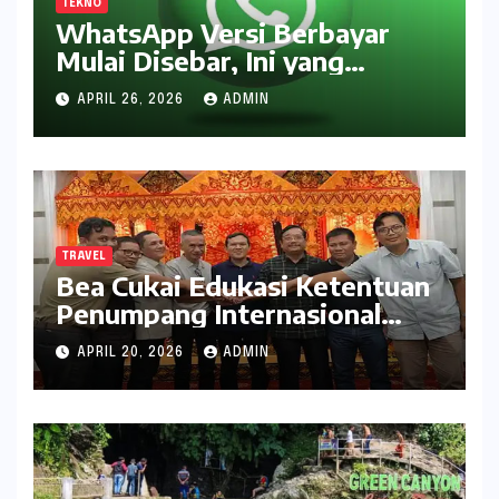
TEKNO
WhatsApp Versi Berbayar
Mulai Disebar, Ini yang
Didapat Pengguna
APRIL 26, 2026
ADMIN
TRAVEL
Bea Cukai Edukasi Ketentuan
Penumpang Internasional
kepada Pelaku Usaha Travel
APRIL 20, 2026
ADMIN