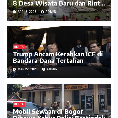
8 Desa Wisata Baru dan Rintis
Travel Pattern Pariwisata
APR 13, 2026
ADMIN
BERITA
Trump Ancam Kerahkan ICE di
Bandara Dana Tertahan
MAR 22, 2026
ADMIN
BERITA
Mobil Sewaan di Bogor
Dibawa Kabur Polisi Bertindak