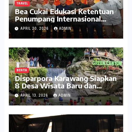
TRAVEL
Bea Cukai Edukasi Ketentuan
Penumpang Internasional
kepada Pelaku Usaha Travel
APRIL 20, 2026
ADMIN
BERITA
Disparpora Karawang Siapkan
8 Desa Wisata Baru dan
Rintis Travel Pattern
APRIL 13, 2026
ADMIN
Pariwisata