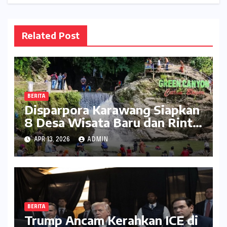
Related Post
BERITA
Disparpora Karawang Siapkan
8 Desa Wisata Baru dan Rintis
Travel Pattern Pariwisata
APR 13, 2026
ADMIN
BERITA
Trump Ancam Kerahkan ICE di