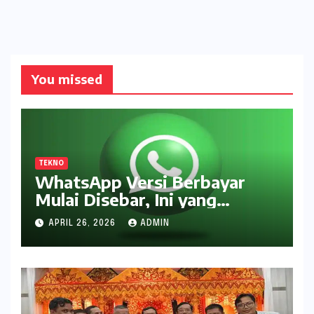
You missed
TEKNO
WhatsApp Versi Berbayar
Mulai Disebar, Ini yang
Didapat Pengguna
APRIL 26, 2026
ADMIN