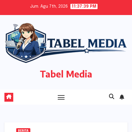
Skip
Jum. Agu 7th, 2026
11:37:40 PM
to
content
Tabel Media
BERITA