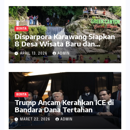
BERITA
Disparpora Karawang Siapkan
8 Desa Wisata Baru dan
Rintis Travel Pattern
APRIL 13, 2026
ADMIN
Pariwisata
BERITA
Trump Ancam Kerahkan ICE di
Bandara Dana Tertahan
MARET 22, 2026
ADMIN