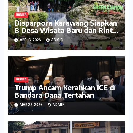
BERITA
Disparpora Karawang Siapkan
8 Desa Wisata Baru dan Rintis
Travel Pattern Pariwisata
APR 13, 2026
ADMIN
BERITA
Trump Ancam Kerahkan ICE di
Bandara Dana Tertahan
MAR 22, 2026
ADMIN