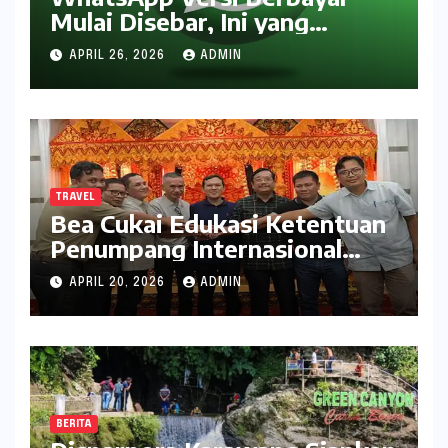
Mulai Disebar, Ini yang
Didapat Pengguna
APRIL 26, 2026
ADMIN
TRAVEL
Bea Cukai Edukasi Ketentuan
Penumpang Internasional
kepada Pelaku Usaha Travel
APRIL 20, 2026
ADMIN
BERITA