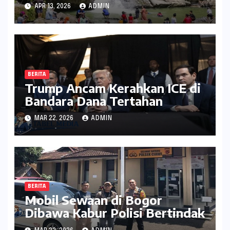
Travel Pattern Pariwisata
APR 13, 2026
ADMIN
BERITA
Trump Ancam Kerahkan ICE di
Bandara Dana Tertahan
MAR 22, 2026
ADMIN
BERITA
Mobil Sewaan di Bogor
Dibawa Kabur Polisi Bertindak