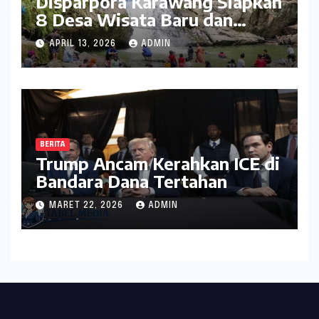
Disparpora Karawang Siapkan
8 Desa Wisata Baru dan
Rintis Travel Pattern
APRIL 13, 2026
ADMIN
Pariwisata
BERITA
Trump Ancam Kerahkan ICE di
Bandara Dana Tertahan
MARET 22, 2026
ADMIN