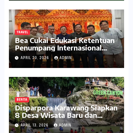
TRAVEL
Bea Cukai Edukasi Ketentuan
Penumpang Internasional
kepada Pelaku Usaha Travel
APRIL 20, 2026
ADMIN
BERITA
Disparpora Karawang Siapkan
8 Desa Wisata Baru dan
Rintis Travel Pattern
APRIL 13, 2026
ADMIN
Pariwisata