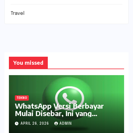
Travel
You missed
TEKNO
WhatsApp Versi Berbayar
Mulai Disebar, Ini yang
Didapat Pengguna
APRIL 26, 2026
ADMIN