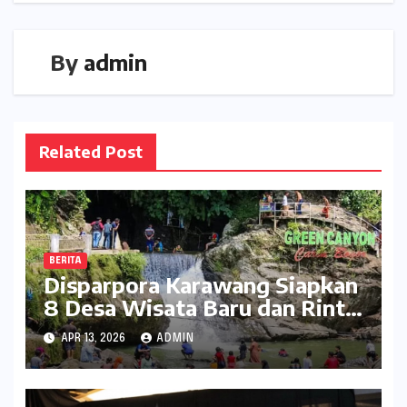
By
admin
Related Post
BERITA
Disparpora Karawang Siapkan
8 Desa Wisata Baru dan Rintis
Travel Pattern Pariwisata
APR 13, 2026
ADMIN