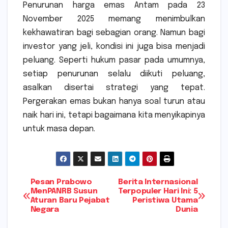
Penurunan harga emas Antam pada 23
November 2025 memang menimbulkan
kekhawatiran bagi sebagian orang. Namun bagi
investor yang jeli, kondisi ini juga bisa menjadi
peluang. Seperti hukum pasar pada umumnya,
setiap penurunan selalu diikuti peluang,
asalkan disertai strategi yang tepat.
Pergerakan emas bukan hanya soal turun atau
naik hari ini, tetapi bagaimana kita menyikapinya
untuk masa depan.
Navigasi
Pesan Prabowo
Berita Internasional
MenPANRB Susun
Terpopuler Hari Ini: 5
Aturan Baru Pejabat
Peristiwa Utama
pos
Negara
Dunia