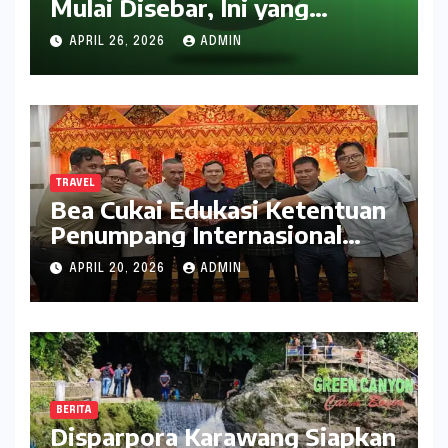
Mulai Disebar, Ini yang
Didapat Pengguna
APRIL 26, 2026
ADMIN
TRAVEL
Bea Cukai Edukasi Ketentuan
Penumpang Internasional
kepada Pelaku Usaha Travel
APRIL 20, 2026
ADMIN
BERITA
Disparpora Karawang Siapkan