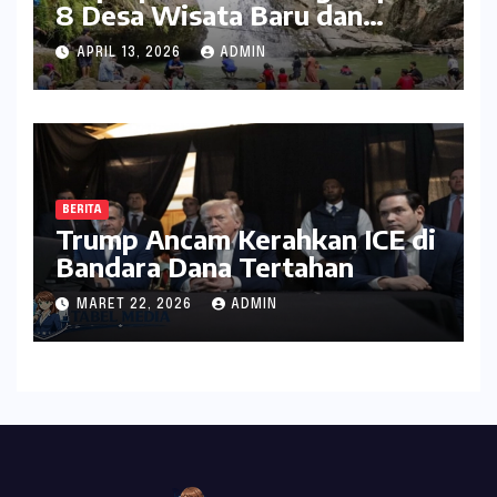
8 Desa Wisata Baru dan
Rintis Travel Pattern
APRIL 13, 2026
ADMIN
Pariwisata
BERITA
Trump Ancam Kerahkan ICE di
Bandara Dana Tertahan
MARET 22, 2026
ADMIN