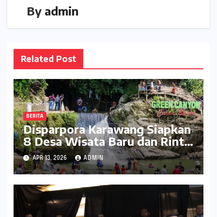
By
admin
Related Post
BERITA
Disparpora Karawang Siapkan
8 Desa Wisata Baru dan Rintis
Travel Pattern Pariwisata
APR 13, 2026
ADMIN