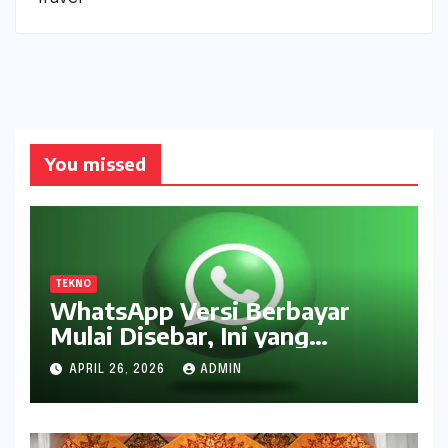
You missed
TEKNO
WhatsApp Versi Berbayar
Mulai Disebar, Ini yang
Didapat Pengguna
APRIL 26, 2026
ADMIN