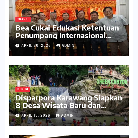
TRAVEL
Bea Cukai Edukasi Ketentuan
Penumpang Internasional
kepada Pelaku Usaha Travel
APRIL 20, 2026
ADMIN
BERITA
Disparpora Karawang Siapkan
8 Desa Wisata Baru dan
Rintis Travel Pattern
APRIL 13, 2026
ADMIN
Pariwisata