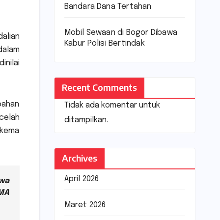
Bandara Dana Tertahan
Mobil Sewaan di Bogor Dibawa
alian
Kabur Polisi Bertindak
dalam
inilai
Recent Comments
ubahan
Tidak ada komentar untuk
celah
ditampilkan.
skema
Archives
April 2026
wa
MA
Maret 2026