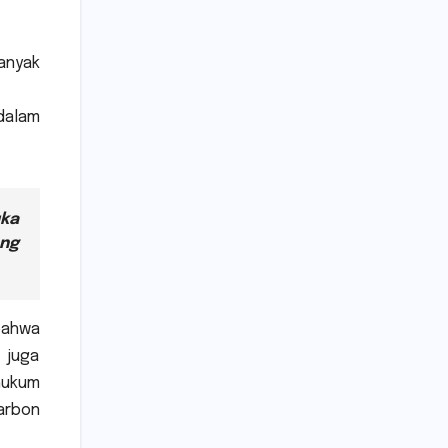
anyak
dalam
uka
ang
bahwa
 juga
 hukum
karbon