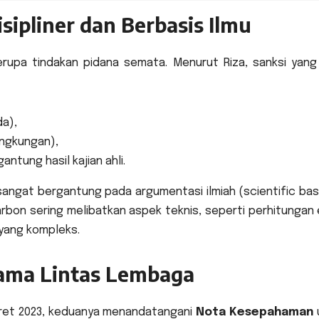
sipliner dan Berbasis Ilmu
berupa tindakan pidana semata. Menurut Riza, sanksi yang
da),
ingkungan),
antung hasil kajian ahli.
sangat bergantung pada argumentasi ilmiah (scientific base
n sering melibatkan aspek teknis, seperti perhitungan e
 yang kompleks.
Sama Lintas Lembaga
aret 2023, keduanya menandatangani
Nota Kesepahaman