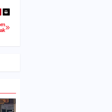
om
rak