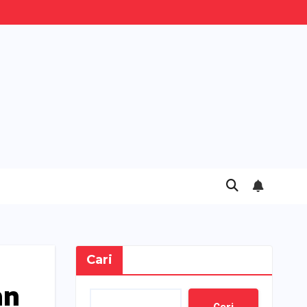
Cari
an