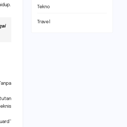
idup.
Tekno
Travel
gai
Tanpa
tutan
eknis
uard”