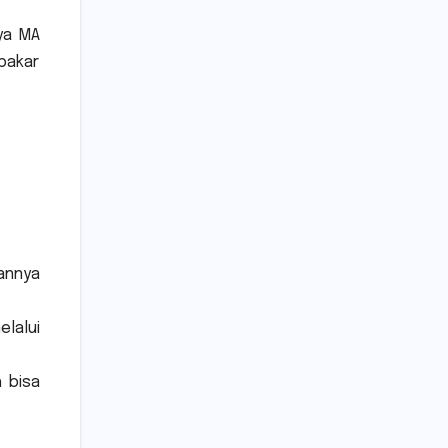
ya MA
 pakar
annya
lalui
 bisa