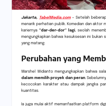
Jakarta,
TabelMedia.com
– S
etelah beberap
menarik perhatian publik. Komedian dan akto
kariernya
“dar-der-dor” lagi
, seolah menemb
mengungkapkan bahwa kesuksesan ini bukan sek
yang matang.
Perubahan yang Memba
Marshel Widianto mengungkapkan bahwa sala
dalam memilih proyek dan peran
. Sebelumny
kecocokan karakter atau dampak jangka panja
kuantitas.
Ia juga mulai aktif memanfaatkan platform digi