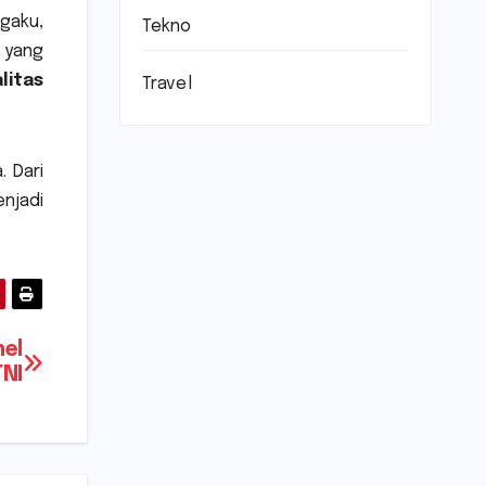
gaku,
Tekno
 yang
litas
Travel
 Dari
enjadi
nel
TNI