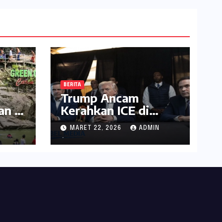
BERITA
Trump Ancam
an 8
Kerahkan ICE di
ru
Bandara Dana
N
MARET 22, 2026
ADMIN
l
Tertahan
ata