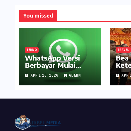
You missed
TEKNO
TRAVEL
WhatsApp Versi
Bea 
Berbayar Mulai
Ket
Disebar, Ini yang
Pen
APRIL 26, 2026
ADMIN
APRI
Didapat Pengguna
Inte
Pela