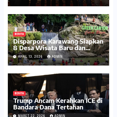
BERITA
Disparpora Karawang Siapkan
8 Desa Wisata Baru dan
Rintis Travel Pattern
APRIL 13, 2026
ADMIN
Pariwisata
BERITA
Trump Ancam Kerahkan ICE di
Bandara Dana Tertahan
MARET 22, 2026
ADMIN