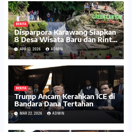
BERITA
Disparpora Karawang Siapkan
8 Desa Wisata Baru dan Rintis
Travel Pattern Pariwisata
APR 13, 2026
ADMIN
BERITA
Trump Ancam Kerahkan ICE di
Bandara Dana Tertahan
MAR 22, 2026
ADMIN