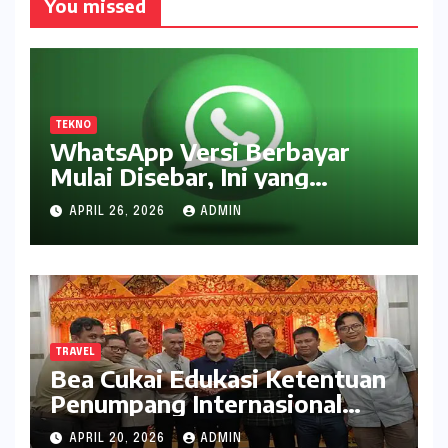
You missed
TEKNO
WhatsApp Versi Berbayar
Mulai Disebar, Ini yang
Didapat Pengguna
APRIL 26, 2026
ADMIN
TRAVEL
Bea Cukai Edukasi Ketentuan
Penumpang Internasional
kepada Pelaku Usaha Travel
APRIL 20, 2026
ADMIN