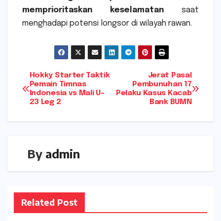
memprioritaskan keselamatan
saat
menghadapi potensi longsor di wilayah rawan.
Navigasi
Hokky Starter Taktik
Jerat Pasal
Pemain Timnas
Pembunuhan 17
Indonesia vs Mali U-
Pelaku Kasus Kacab
pos
23 Leg 2
Bank BUMN
By
admin
Related Post