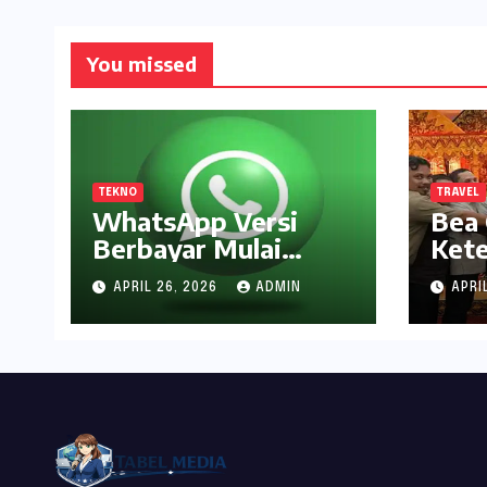
You missed
TEKNO
TRAVEL
WhatsApp Versi
Bea 
Berbayar Mulai
Ket
Disebar, Ini yang
Pen
APRIL 26, 2026
ADMIN
APRI
Didapat Pengguna
Inte
Pela