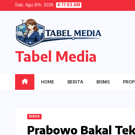
Skip
Sab. Agu 8th, 2026
4:11:54 AM
to
content
Tabel Media
HOME
BERITA
BISNIS
PROP
BERITA
Prabowo Bakal Tek