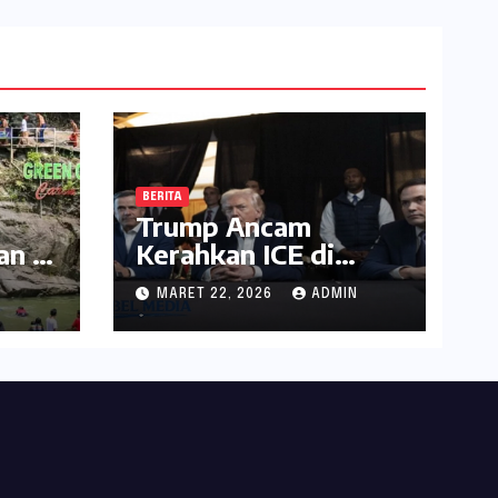
BERITA
Trump Ancam
an 8
Kerahkan ICE di
ru
Bandara Dana
N
MARET 22, 2026
ADMIN
l
Tertahan
ata