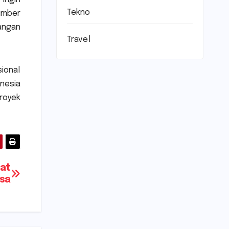
Tekno
umber
angan
Travel
ional
nesia
royek
at
sa