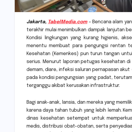
Jakarta,
TabelMedia.com
–
Bencana alam yan
terakhir mulai menimbulkan dampak lanjutan b
Kondisi lingkungan yang kurang higienis, ak
menentu membuat para pengungsi rentan ter
Kesehatan (Kemenkes) pun turun tangan untuk
serius. Menurut laporan petugas kesehatan di
demam, diare, infeksi saluran pernapasan akut (
pada kondisi pengungsian yang padat, terutama 
terganggu akibat kerusakan infrastruktur.
Bagi anak-anak, lansia, dan mereka yang memili
karena daya tahan tubuh yang lebih lemah. K
dinas kesehatan setempat untuk memperkuat 
medis, distribusi obat-obatan, serta penyediaan