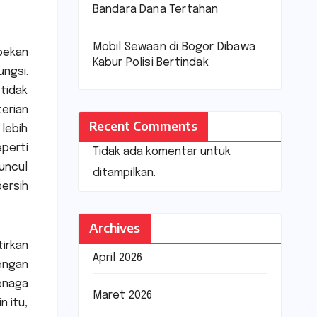
Bandara Dana Tertahan
Mobil Sewaan di Bogor Dibawa
pekan
Kabur Polisi Bertindak
ngsi.
tidak
erian
Recent Comments
lebih
perti
Tidak ada komentar untuk
muncul
ditampilkan.
bersih
Archives
tirkan
April 2026
engan
enaga
Maret 2026
n itu,