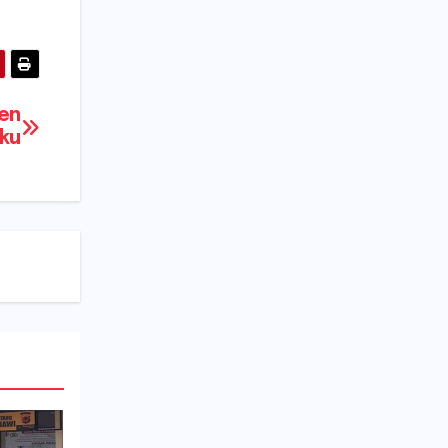
ten
aku