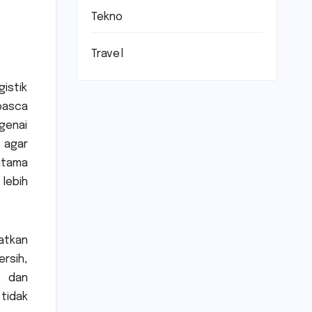
Tekno
Travel
istik
pasca
genai
 agar
utama
lebih
atkan
rsih,
, dan
tidak